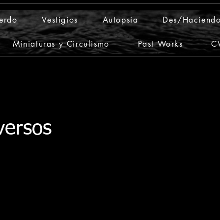
ierdo
Vestigios
Autopsia
Des/Haciendo
Miniaturas y Circulismo
Past Works
CV
versos