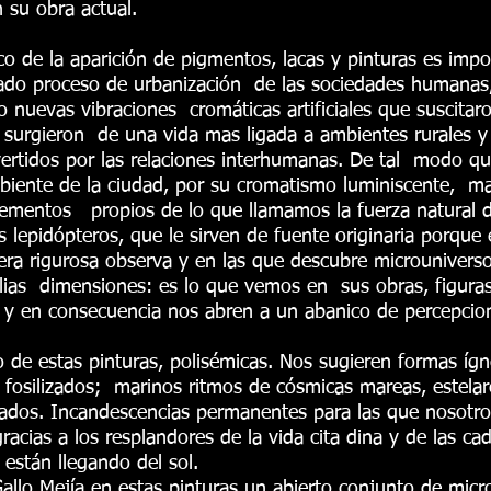
 su obra actual.
ico de la aparición de pigmentos, lacas y pinturas es im
rado proceso de urbanización de las sociedades humanas
 nuevas vibraciones cromáticas artificiales que suscitaro
e surgieron de una vida mas ligada a ambientes rurales y 
ertidos por las relaciones interhumanas. De tal modo que
biente de la ciudad, por su cromatismo luminiscente, 
lementos propios de lo que llamamos la fuerza natural de
s lepidópteros, que le sirven de fuente originaria porque
ra rigurosa observa y en las que descubre microuniverso
lias dimensiones: es lo que vemos en sus obras, figura
 y en consecuencia nos abren a un abanico de percepcione
to de estas pinturas, polisémicas. Nos sugieren formas íg
 fosilizados; marinos ritmos de cósmicas mareas, estelare
dos. Incandescencias permanentes para las que nosotros
racias a los resplandores de la vida cita dina y de las c
 están llegando del sol.
allo Mejía en estas pinturas un abierto conjunto de micr