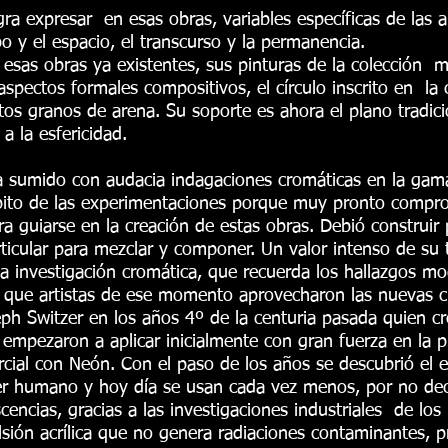
gra expresar en esas obras, variables específicas de las 
o y el espacio, el transcurso y la permanencia.
 esas obras ya existentes, sus pinturas de la colección
spectos formales compositivos, el círculo inscrito en la 
tos granos de arena. Su soporte es ahora el plano tradicion
a la esfericidad.
a sumido con audacia indagaciones cromáticas en la gama
ito de las experimentaciones porque muy pronto comprobó
a guiarse en la creación de estas obras. Debió construir 
rticular para mezclar y componer. Un valor intenso de su
a investigación cromática, que recuerda los hallazgos m
a que artistas de ese momento aprovecharon las nuevas cr
ph Switzer en los años 4º de la centuria pasada quien c
empezaron a aplicar inicialmente con gran fuerza en la pu
rcial con Neón. Con el paso de los años se descubrió el
er humano y hoy día se usan cada vez menos, por no dec
iscencias, gracias a las investigaciones industriales de l
ión acrílica que no genera radiaciones contaminantes, p