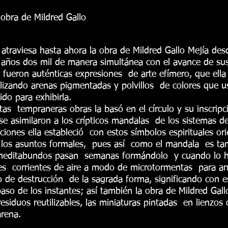
ra de Mildred Gallo
traviesa hasta ahora la obra de Mildred Gallo Mejía desd
 años dos mil de manera simultánea con el avance de sus e
 fueron auténticas expresiones de arte efímero, que ella
tilizando arenas pigmentadas y polvillos de colores que
ido para exhibirla.
tas tempraneras obras la basó en el círculo y su inscripc
e asimilaron a los crípticos mandalas de los sistemas de 
ciones ella estableció con estos símbolos espirituales or
e los asuntos formales, pues así como el mandala es t
editabundos pasan semanas formándolo y cuando lo ha
es corrientes de aire a modo de microtormentas para arr
 de destrucción de la sagrada forma, significando con es
 paso de los instantes; así también la obra de Mildred Ga
siduos reutilizables, las miniaturas pintadas en lienzos
arena.